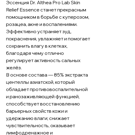
Эссенция Dr. Althea Pro Lab Skin
Relief Essence станет прекрасным
помощником в борьбе с куперозом,
розацеа, акне и воспалениями.
Эффективно устраняет зуд,
покраснения, увлажняет и помогает
сохранить влагу в клетках,
благодаря чему отлично
регулирует активность сальных
желёз.
В основе состава — 85% экстракта
центеллы азиатской, который
обладает противовоспалительной
и ранозаживляющей функцией,
способствует восстановлению
барьерных свойств кожи и
удержанию влаги; снижает
чувствительность, оказывает
лимфодренажное и