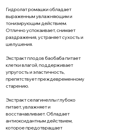
Гидролат ромашки обладает
выраженным увлажняющим и
тонизирующим действием.
Отлично успокаивает, снимает
раздражения, устраняет сухость и
шелушения.
Экстракт плодов баобаба питает
клетки влагой, поддерживает
упругость и эластичность,
препятствует преждевременному
старению.
Экстракт селагинеллы глубоко
питает, увлажняет и
восстанавливает. Обладает
антиоксидантным действием,
которое предотвращает