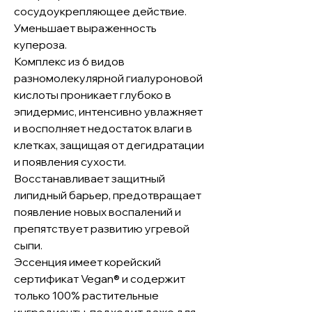
сосудоукрепляющее действие.
Уменьшает выраженность
купероза.
Комплекс из 6 видов
разномолекулярной гиалуроновой
кислоты проникает глубоко в
эпидермис, интенсивно увлажняет
и восполняет недостаток влаги в
клетках, защищая от дегидратации
и появления сухости.
Восстанавливает защитный
липидный барьер, предотвращает
появление новых воспалений и
препятствует развитию угревой
сыпи.
Эссенция имеет корейский
сертификат Vegan® и содержит
только 100% растительные
ингредиенты, подходит даже для