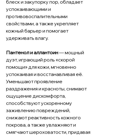
блеск и закупорку пор, обладает
успокаивающими и
противовоспалительными
свойствами, а также укрепляет
кожный барьер и помогает
удерживать влагу.
Пантенол и аллантоин
— мощный
дуэт, играющий роль «скорой
помощи» для кожи, мгновенно
успокаивая и восстанавливая её.
Уменьшают проявление
раздражения и красноты, снимают
ощущение дискомфорта,
способствуют ускоренному
заживлению повреждений,
снижают реактивность кожного
покрова, а также увлажняют и
смягчают шероховатости, придавая