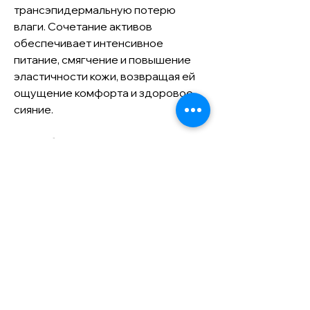
трансэпидермальную потерю
влаги. Сочетание активов
обеспечивает интенсивное
питание, смягчение и повышение
эластичности кожи, возвращая ей
ощущение комфорта и здоровое
сияние.
Способ применения:
После
очищения и тонизирования
нанесите средство на кожу лица,
равномерно распределите лёгкими
движениями. Завершите уход
нанесением крема.
ingredients
Water (Aqua), Azelaic Acid, Butylene
Glycol, Propanediol, Sodium Hydroxide,