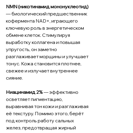
NMN (никотинамид мононуклеотид)
— биологический предшественник
кофермента NAD+, играющего
ключевую роль в энергетическом
обмене клеток. Стимулируя
выработку коллагена и повышая
упругость, он заметно
разглаживает морщины и улучшает
тонус. Кожа становится плотнее,
свежее и излучает внутреннее
сияние.
Ниацинамид 2%
— эффективно
осветляет пигментацию,
выравнивая тон кожи и разглаживая
её текстуру. Помимо этого, берёт
под контроль работу сальных
желез, предотвращая жирный