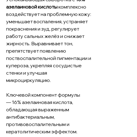
азелаиновой кислоты
комплексно
воздействует на проблемную кожу:
уменьшает воспаления, устраняет
покраснения и зуд, регулирует
работу сальных желёз и снижает
жирность. Выравнивает тон,
препятствует появлению
поствоспалительной пигментации и
купероза, укрепляя сосудистые
стенки и улучшая
микроциркуляцию.
Ключевой компонент формулы
— 16% азелаиновая кислота,
обладающая выраженным
антибактериальным,
противовоспалительным и
кератолитическим эффектом.