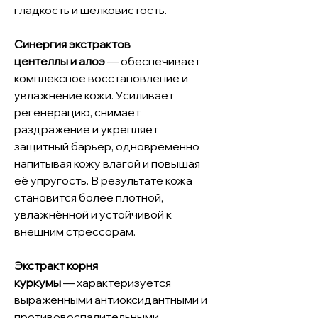
гладкость и шелковистость.
Синергия экстрактов
центеллы и алоэ
— обеспечивает
комплексное восстановление и
увлажнение кожи. Усиливает
регенерацию, снимает
раздражение и укрепляет
защитный барьер, одновременно
напитывая кожу влагой и повышая
её упругость. В результате кожа
становится более плотной,
увлажнённой и устойчивой к
внешним стрессорам.
Экстракт корня
куркумы
— характеризуется
выраженными антиоксидантными и
противовоспалительными