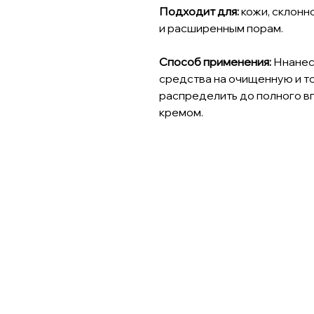
Подходит для:
кожи, склонн
и расширенным порам.
Способ применения:
Ннанес
средства на очищенную и т
распределить до полного вп
кремом.