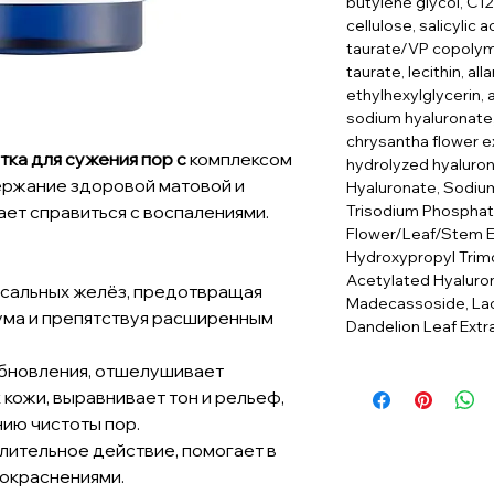
butylene glycol, C1
cellulose, salicylic
taurate/VP copolym
taurate, lecithin, alla
ethylhexylglycerin, 
sodium hyaluronate, 
chrysantha flower ex
тка для сужения пор с
комплексом
hydrolyzed hyaluron
ержание здоровой матовой и
Hyaluronate, Sodiu
Trisodium Phosphat
ает справиться с воспалениями.
Flower/Leaf/Stem Ex
Hydroxypropyl Trim
Acetylated Hyalurona
 сальных желёз, предотвращая
Madecassoside, Lac
ума и препятствуя расширенным
Dandelion Leaf Extr
бновления, отшелушивает
кожи, выравнивает тон и рельеф,
ию чистоты пор.
ительное действие, помогает в
покраснениями.