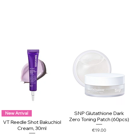
SNP Glutathione Dark
New Arrival
Zero Toning Patch (60pcs)
VT Reedle Shot Bakuchiol
Cream, 30ml
Price
€19.00