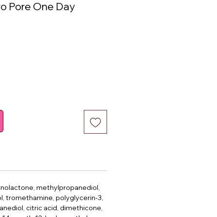
o Pore One Day
ce
conolactone, methylpropanediol,
l, tromethamine, polyglycerin-3,
anediol, citric acid, dimethicone,