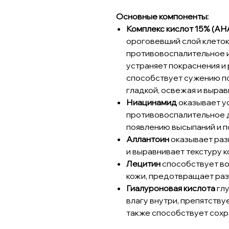
Основные компоненты:
Комплекс кислот 15% (AH
ороговевший слой клеток
противовоспалительное 
устраняет покраснения и
способствует сужению по
гладкой, освежая и вырав
Ниацинамид
оказывает у
противовоспалительное д
появлению высыпаний и п
Аллантоин
оказывает ра
и выравнивает текстуру к
Лецитин
способствует в
кожи, предотвращает раз
Гиалуроновая кислота
глу
влагу внутри, препятству
также способствует сохр