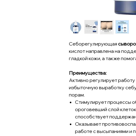
Себорегулирующая
сыворо
кислот направлена на подд
гладкой кожи, а также помог
Преимущества:
Активно регулирует работу
избыточную выработку себ
порам.
Стимулирует процессы о
ороговевший слой клеток 
способствует поддержан
Оказывает противовоспал
работе с высыпаниями и 