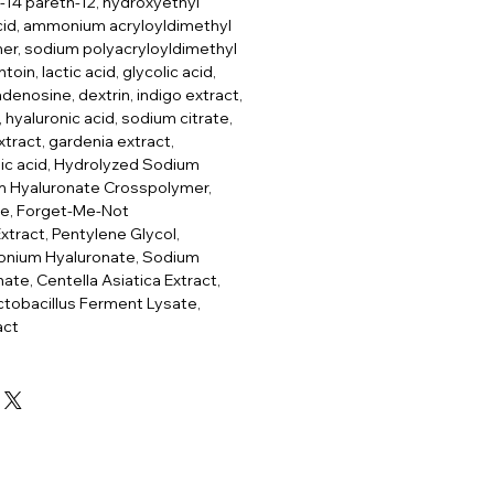
2-14 pareth-12, hydroxyethyl
 acid, ammonium acryloyldimethyl
er, sodium polyacryloyldimethyl
ntoin, lactic acid, glycolic acid,
adenosine, dextrin, indigo extract,
hyaluronic acid, sodium citrate,
tract, gardenia extract,
ic acid, Hydrolyzed Sodium
m Hyaluronate Crosspolymer,
e, Forget-Me-Not
tract, Pentylene Glycol,
onium Hyaluronate, Sodium
te, Centella Asiatica Extract,
tobacillus Ferment Lysate,
act