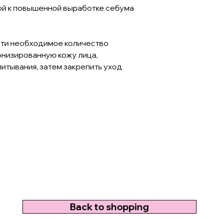
ой к повышенной выработке себума
ти необходимое количество
онизированную кожу лица,
итывания, затем закрепить уход
Back to shopping