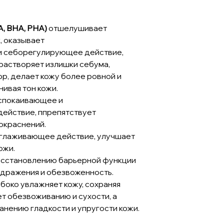
A, BHA, PHA)
отшелушивает
, оказывает
и себорегулирующее действие,
 растворяет излишки себума,
р, делает кожу более ровной и
нивая тон кожи.
спокаивающее и
ействие, ппрепятствует
окраснений.
зглаживающее действие, улучшает
ожи.
осстановлению барьерной функции
дражения и обезвоженность.
боко увлажняет кожу, сохраняя
ет обезвоживанию и сухости, а
анению гладкости и упругости кожи.