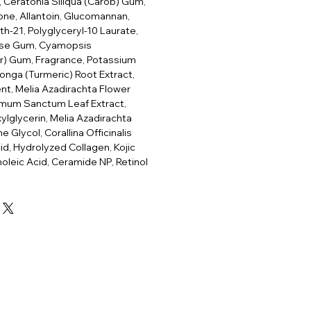
, Ceratonia Siliqua (Carob) Gum,
e, Allantoin, Glucomannan,
h-21, Polyglyceryl-10 Laurate,
lose Gum, Cyamopsis
r) Gum, Fragrance, Potassium
onga (Turmeric) Root Extract,
nt, Melia Azadirachta Flower
cimum Sanctum Leaf Extract,
ylglycerin, Melia Azadirachta
e Glycol, Corallina Officinalis
id, Hydrolyzed Collagen, Kojic
noleic Acid, Ceramide NP, Retinol