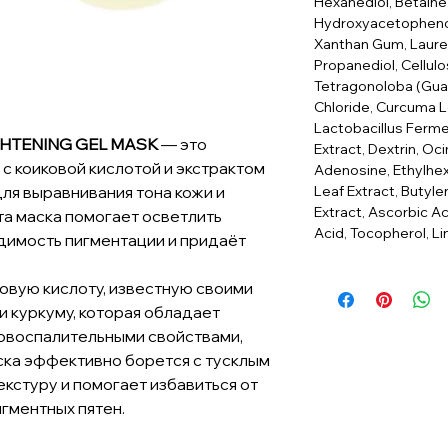
Hexanediol, Betaine
Hydroxyacetophenon
Xanthan Gum, Lauret
Propanediol, Cellu
Tetragonoloba (Gua
Chloride, Curcuma L
Lactobacillus Ferme
GHTENING GEL MASK
— это
Extract, Dextrin, O
с коиковой кислотой и экстрактом
Adenosine, Ethylhex
Leaf Extract, Butylen
ля выравнивания тона кожи и
Extract, Ascorbic Ac
та маска помогает осветлить
Acid, Tocopherol, Li
димость пигментации и придаёт
овую кислоту, известную своими
 куркуму, которая обладает
овоспалительными свойствами,
аска эффективно борется с тусклым
екстуру и помогает избавиться от
игментных пятен.