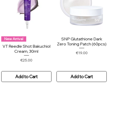
SNP Glutathione Dark
New Arrival
Zero Toning Patch (60pcs)
VT Reedle Shot Bakuchiol
Cream, 30ml
Price
€19.00
Price
€25.00
Add to Cart
Add to Cart