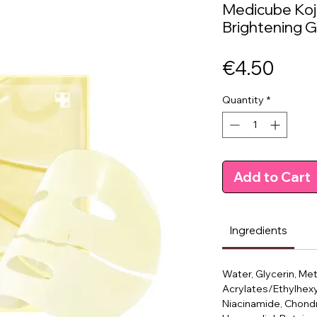
Medicube Koji
Brightening 
Price
€4.50
Quantity
*
Add to Cart
Ingredients
Water, Glycerin, Me
Acrylates/Ethylhexy
Niacinamide, Chondr