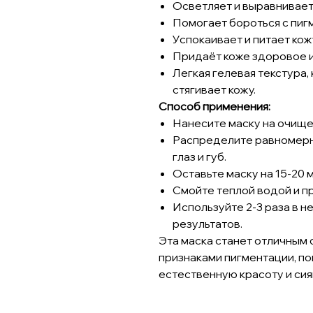
Осветляет и выравнивает 
Помогает бороться с пиг
Успокаивает и питает кож
Придаёт коже здоровое и
Легкая гелевая текстура,
стягивает кожу.
Способ применения:
Нанесите маску на очище
Распределите равномерны
глаз и губ.
Оставьте маску на 15-20 м
Смойте теплой водой и п
Используйте 2-3 раза в 
результатов.
Эта маска станет отличным 
признаками пигментации, по
естественную красоту и сия