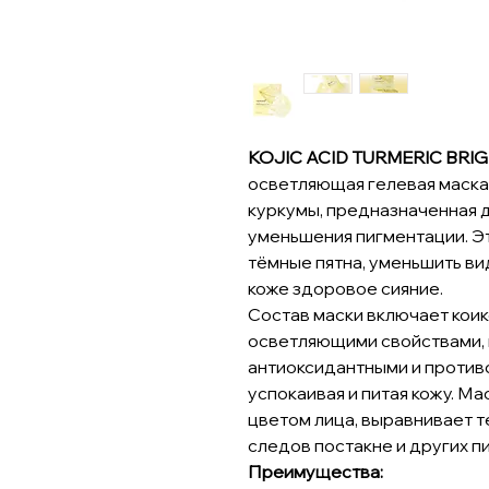
KOJIC ACID TURMERIC BRI
осветляющая гелевая маска 
куркумы, предназначенная д
уменьшения пигментации. Э
тёмные пятна, уменьшить ви
коже здоровое сияние.
Состав маски включает коик
осветляющими свойствами, и
антиоксидантными и против
успокаивая и питая кожу. М
цветом лица, выравнивает т
следов постакне и других п
Преимущества: