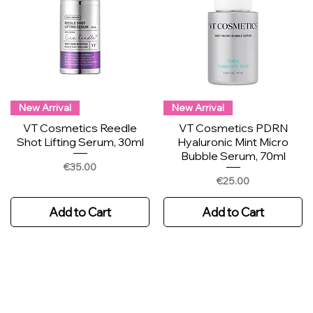
New Arrival
New Arrival
VT Cosmetics Reedle
VT Cosmetics PDRN
Shot Lifting Serum, 30ml
Hyaluronic Mint Micro
Bubble Serum, 70ml
Price
€35.00
Price
€25.00
Add to Cart
Add to Cart