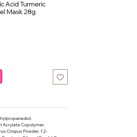
c Acid Turmeric
Gel Mask 28g
thylpropanediol,
l Acrylate Copolymer,
us Crispus Powder, 1,2-