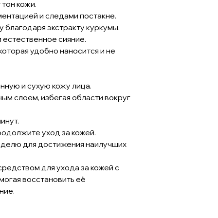
тон кожи.
ментацией и следами постакне.
у благодаря экстракту куркумы.
 естественное сияние.
 которая удобно наносится и не
нную и сухую кожу лица.
м слоем, избегая области вокруг
инут.
родолжите уход за кожей.
неделю для достижения наилучших
средством для ухода за кожей с
могая восстановить её
ние.