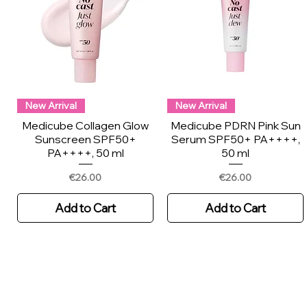
New Arrival
New Arrival
Medicube Collagen Glow
Medicube PDRN Pink Sun
Sunscreen SPF50+
Serum SPF50+ PA++++,
PA++++, 50 ml
50 ml
Price
Price
€26.00
€26.00
Add to Cart
Add to Cart